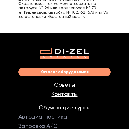
Сходненская так же можно доехать на
автобусе № 96 или троллейбусе № 70.
м. Тушинская:
автобус № 102, 62, 678 или 96
до остановки «Восточный мост».
Каталог оборудования
Советы
Контакты
Обучающие курсы
Автодиагностика
Заправка А/С